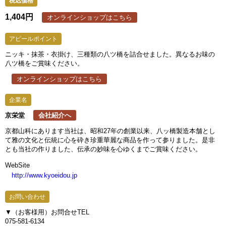
1,404円
オンラインショップはこちら
ニッキ・抹茶・衣掛け、三種類の八ツ橋を詰合せました。異なるお味の
八ツ橋をご賞味ください。
オンラインショップはこちら
京栄堂
会社紹介へ
京都山科にあります当社は、昭和27年の創業以来、八ッ橋製造本舗とし
て雅の文化と伝統に心を砕き珍重華麗な商品を作って参りました。是非
とも当社の作りました、伝承の妙味を心ゆくまでご賞味ください。
WebSite
http://www.kyoeidou.jp
▼（お客様用）お問合せTEL
075-581-6134