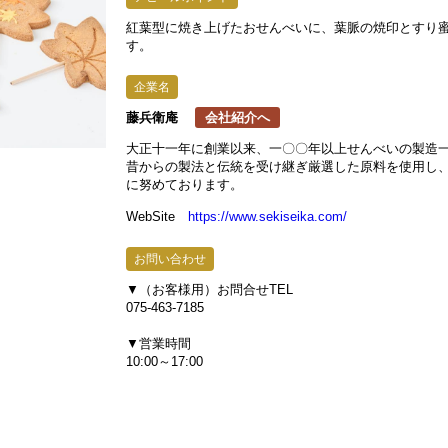
紅葉型に焼き上げたおせんべいに、葉脈の焼印とすり
す。
藤兵衛庵
会社紹介へ
大正十一年に創業以来、一〇〇年以上せんべいの製造
昔からの製法と伝統を受け継ぎ厳選した原料を使用し
に努めております。
WebSite
https://www.sekiseika.com/
▼（お客様用）お問合せTEL
075-463-7185
▼営業時間
10:00～17:00