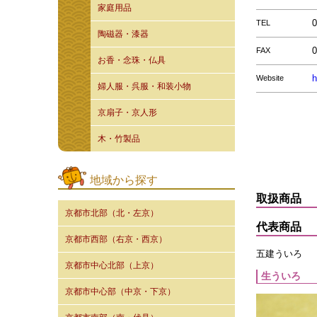
家庭用品
0
TEL
陶磁器・漆器
0
FAX
お香・念珠・仏具
h
Website
婦人服・呉服・和装小物
京扇子・京人形
木・竹製品
地域から探す
取扱商品
京都市北部（北・左京）
代表商品
京都市西部（右京・西京）
五建ういろ
京都市中心北部（上京）
生ういろ
京都市中心部（中京・下京）