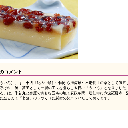
のコメント
いろ）」は、十四世紀の中頃に中国から清涼剤や不老長生の薬として伝来
呼ばれ、後に菓子として一層の工夫を凝らし今日の「ういろ」となりました
ろ」は、牛若丸と弁慶で有名な五条の地で安政年間、建仁寺に六波羅蜜寺、
に至るまで「老舗」の味づくりに懸命の努力をいたしております。