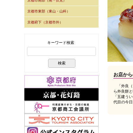
京都市南部（南・伏見）
京都市東部（東山・山科）
京都府下（京都市外）
キーワード検索
お店から
「外良（う
ら外良餅と
「五建うい
代目の今日