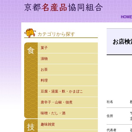
HOM
カテゴリから探す
お店検
菓子
食
漬物
お茶
料理
豆腐・湯葉・麩・かまぼこ
社名
唐辛子・山椒・佃煮
味噌・だし・酒
住所
趣味雑貨
技
代表者